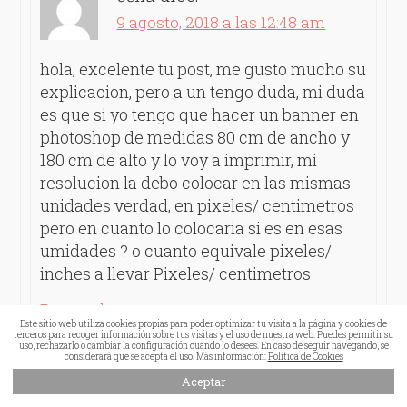
9 agosto, 2018 a las 12:48 am
hola, excelente tu post, me gusto mucho su
explicacion, pero a un tengo duda, mi duda
es que si yo tengo que hacer un banner en
photoshop de medidas 80 cm de ancho y
180 cm de alto y lo voy a imprimir, mi
resolucion la debo colocar en las mismas
unidades verdad, en pixeles/ centimetros
pero en cuanto lo colocaria si es en esas
umidades ? o cuanto equivale pixeles/
inches a llevar Pixeles/ centimetros
Responder
Este sitio web utiliza cookies propias para poder optimizar tu visita a la página y cookies de
terceros para recoger información sobre tus visitas y el uso de nuestra web. Puedes permitir su
uso, rechazarlo o cambiar la configuración cuando lo desees. En caso de seguir navegando, se
considerará que se acepta el uso. Más información:
Política de Cookies
Analia
dice:
Aceptar